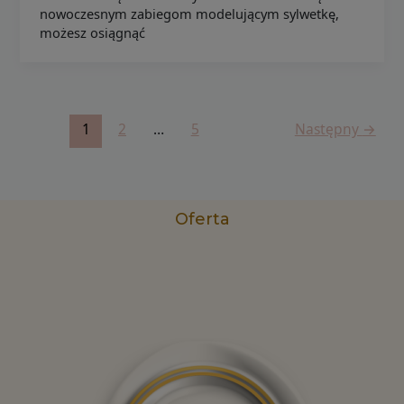
nowoczesnym zabiegom modelującym sylwetkę,
możesz osiągnąć
1
2
…
5
Następny
→
Oferta