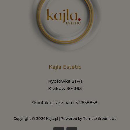
Kajla Estetic
Rydlówka 21F/1
Kraków 30-363
Skontaktuj się z nami
512858858.
Copyright © 2026 Kajla.pl | Powered by Tomasz Średniawa
F
I