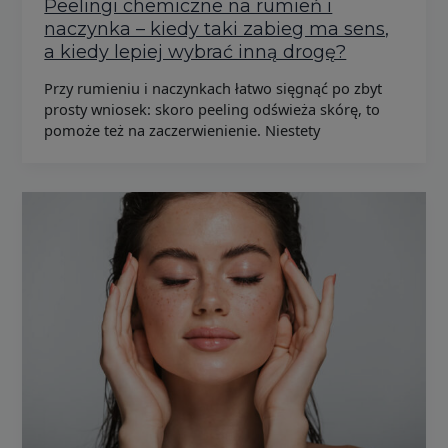
Peelingi chemiczne na rumień i
naczynka – kiedy taki zabieg ma sens,
a kiedy lepiej wybrać inną drogę?
Przy rumieniu i naczynkach łatwo sięgnąć po zbyt
prosty wniosek: skoro peeling odświeża skórę, to
pomoże też na zaczerwienienie. Niestety