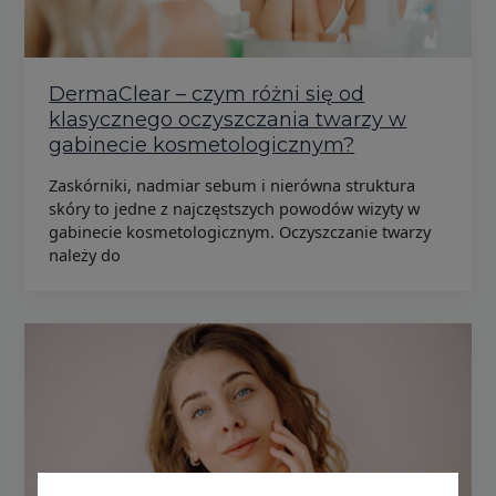
DermaClear – czym różni się od
klasycznego oczyszczania twarzy w
gabinecie kosmetologicznym?
Zaskórniki, nadmiar sebum i nierówna struktura
skóry to jedne z najczęstszych powodów wizyty w
gabinecie kosmetologicznym. Oczyszczanie twarzy
należy do