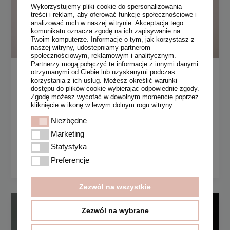
Wykorzystujemy pliki cookie do spersonalizowania
treści i reklam, aby oferować funkcje społecznościowe i
analizować ruch w naszej witrynie. Akceptacja tego
komunikatu oznacza zgodę na ich zapisywanie na
Twoim komputerze. Informacje o tym, jak korzystasz z
naszej witryny, udostępniamy partnerom
społecznościowym, reklamowym i analitycznym.
Partnerzy mogą połączyć te informacje z innymi danymi
otrzymanymi od Ciebie lub uzyskanymi podczas
Zamykanie naczynek krwionośnych w
korzystania z ich usług. Możesz określić warunki
Krakowie. Przyczyny pękających
dostępu do plików cookie wybierając odpowiednie zgody.
naczynek na twarzy i jak im
Zgodę możesz wycofać w dowolnym momencie poprzez
kliknięcie w ikonę w lewym dolnym rogu witryny.
zapobiegać?
Niezbędne
Niezbędne
Pierwszy sygnał bywa niepozorny: po mroźnym
Marketing
Marketing
spacerze policzki długo pozostają czerwone. Potem
Statystyka
Statystyka
dochodzą drobne nitki przy skrzydełkach nosa albo
Preferencje
Preferencje
na
Zezwól na wszystkie
Zezwól na wybrane