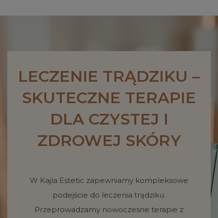
s
c
t
e
a
b
g
o
r
o
a
k
m
LECZENIE TRĄDZIKU –
SKUTECZNE TERAPIE
DLA CZYSTEJ I
ZDROWEJ SKÓRY
W Kajla Estetic zapewniamy kompleksowe
podejście do leczenia trądziku.
Przeprowadzamy nowoczesne terapie z