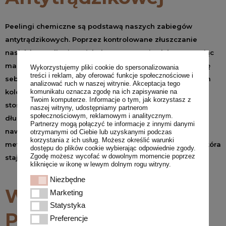
Peelingi chemiczne są podstawą naszych zabiegów
antytrądzikowych. Poprzez kontrolowane złuszczanie
naskórka peelingi te głęboko oczyszczają skórę, usuwając
martwe komórki, zmniejszając pory i regulując produkcję
Wykorzystujemy pliki cookie do spersonalizowania
treści i reklam, aby oferować funkcje społecznościowe i
sebum. Efektem jest czysta, gładka skóra o wyrównanym
analizować ruch w naszej witrynie. Akceptacja tego
komunikatu oznacza zgodę na ich zapisywanie na
kolorycie, która jest mniej podatna na trądzik. Regularne
Twoim komputerze. Informacje o tym, jak korzystasz z
stosowanie
peelingów chemicznych
wspomaga
naszej witryny, udostępniamy partnerom
społecznościowym, reklamowym i analitycznym.
długotrwałe utrzymanie zdrowej skóry i zapobiega
Partnerzy mogą połączyć te informacje z innymi danymi
nawrotom problemów trądzikowych. To niezastąpiona
otrzymanymi od Ciebie lub uzyskanymi podczas
korzystania z ich usług. Możesz określić warunki
metoda, która zapewnia widoczne efekty i sprawia, że skóra
dostępu do plików cookie wybierając odpowiednie zgody.
Zgodę możesz wycofać w dowolnym momencie poprzez
staje się bardziej odporna na przyszłe zmiany.
kliknięcie w ikonę w lewym dolnym rogu witryny.
Niezbędne
Niezbędne
Wielowymiarowa
Marketing
Marketing
Statystyka
Statystyka
Pielęgnacja – Geneo,
Preferencje
Preferencje