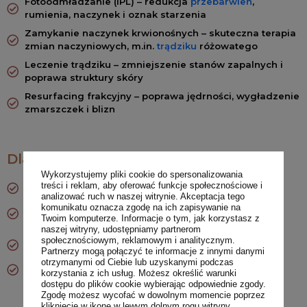
Fotoodmładzanie (IPL) – redukcja
przebarwień
,
rumienia, naczynek i oznak starzenia
Zamykanie naczynek krwionośnych – skuteczna terapia
zmian naczyniowych, m.in.
trądziku
różowatego
Leczenie trądziku – zmniejszenie stanów zapalnych i
poprawa struktury skóry
Resurfacing frakcyjny – poprawa jędrności, wygładzenie
zmarszczek i blizn
Dlaczego Candela Nordlys™?
Wykorzystujemy pliki cookie do spersonalizowania
treści i reklam, aby oferować funkcje społecznościowe i
Bezpieczeństwo potwierdzone klinicznie
analizować ruch w naszej witrynie. Akceptacja tego
Precyzja działania nawet w trudno dostępnych
komunikatu oznacza zgodę na ich zapisywanie na
Twoim komputerze. Informacje o tym, jak korzystasz z
miejscach
naszej witryny, udostępniamy partnerom
Szybkie, komfortowe zabiegi bez bólu i długiej
społecznościowym, reklamowym i analitycznym.
rekonwalescencji
Partnerzy mogą połączyć te informacje z innymi danymi
otrzymanymi od Ciebie lub uzyskanymi podczas
Widoczne efekty już po pierwszej wizycie
korzystania z ich usług. Możesz określić warunki
dostępu do plików cookie wybierając odpowiednie zgody.
Zgodę możesz wycofać w dowolnym momencie poprzez
kliknięcie w ikonę w lewym dolnym rogu witryny.