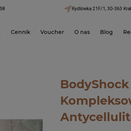
58
Rydlówka 21F/1, 30-363 Kr
t
Cennik
Voucher
O nas
Blog
Re
BodyShock 
Kompleksow
Antycelluli