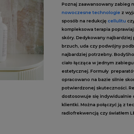
Poznaj zaawansowany zabieg na
nowoczesne technologie
z wyj
sposób na redukcję
cellulitu
czy
kompleksowa terapia poprawiają
skóry. Dedykowany najbardziej
brzuch, uda czy podwójny podbr
najbardziej potrzebny. BodyShoc
ciało łącząca w jednym zabiegu
estetycznej. Formuły prepara
opracowano na bazie silnie sk
potwierdzonej skuteczności. R
dostosowuje się indywidualnie 
klientki. Można połączyć ją z t
radiofrekwencją czy światłem L