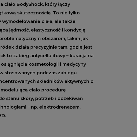
 ciało BodyShock, który łączy
ątkową skutecznością. To nie tylko
 wymodelowanie ciała, ale także
ca jędrność, elastyczność i kondycję
 problematycznym obszarom, takim jak
ódek działa precyzyjnie tam, gdzie jest
k to zabieg antycellulitowy – kuracja na
 osiągnięcia kosmetologii i medycyny
tów stosowanych podczas zabiegu
oncentrowanych składników aktywnych o
emodelującą ciało procedurę
do stanu skóry, potrzeb i oczekiwań
echnologiami – np. elektrodrenażem,
ED.