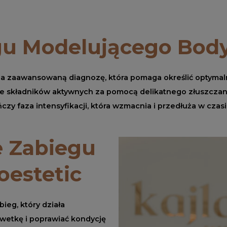
gu Modelującego Bod
a zaawansowaną diagnozę, która pomaga określić optymaln
ie składników aktywnych za pomocą delikatnego złuszczan
czy faza intensyfikacji, która wzmacnia i przedłuża w cza
e Zabiegu
estetic
eg, który działa
wetkę i poprawiać kondycję