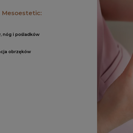
 Mesoestetic:
w, nóg i pośladków
dacja obrzęków