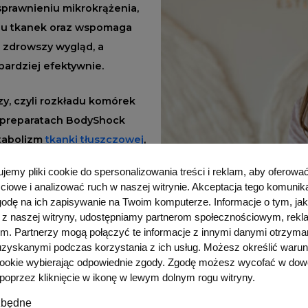
sprawnieniu mikrokrążenia,
niu tkanek oraz wspomaga
e zdrowszy wygląd, a
bardziej efektywnie.
zy, czyli rozkładu komórek
w preparatach BodyShock
etabolizm
tkanki tłuszczowej
,
e zapobiegając ponownemu
emy pliki cookie do spersonalizowania treści i reklam, aby oferować
szarach, takich jak brzuch,
ciowe i analizować ruch w naszej witrynie. Akceptacja tego komunik
odę na ich zapisywanie na Twoim komputerze. Informacje o tym, jak
 z naszej witryny, udostępniamy partnerom społecznościowym, rek
ym. Partnerzy mogą połączyć te informacje z innymi danymi otrzym
znacza, że wspomaga
 uzyskanymi podczas korzystania z ich usług. Możesz określić warun
ię w tkankach. Efekt ten
cookie wybierając odpowiednie zgody. Zgodę możesz wycofać w do
m wodnym, który jest jedną z
oprzez kliknięcie w ikonę w lewym dolnym rogu witryny.
Drenaż limfatyczny
zbędne
e