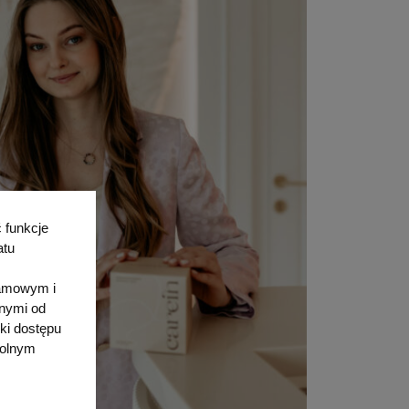
 funkcje
atu
lamowym i
anymi od
ki dostępu
wolnym