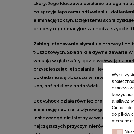
skóry. Jego kluczowe działanie polega na u
co sprzyja lepszemu odżywieniu i dotlenie
eliminację toksyn. Dzięki temu skóra zyskuj
procesy regeneracyjne zachodzą szybciej i 
Zabieg intensywnie stymuluje procesy lipoli
tłuszczowych. Składniki aktywne zawarte 
wnikają w głąb skóry, gdzie wpływają na m
przyspieszając jej spalanie i jednocześni
Wykorzystuj
odkładaniu się tłuszczu w newralgicznych ob
społecznoś
uda, pośladki czy podbródek.
oznacza zg
korzystasz
analityczn
BodyShock działa również drenująco, co o
Ciebie lub
eliminację nadmiaru płynów gromadzących s
do plików 
jest szczególnie istotny w walce z cellulite
momencie p
najczęstszych przyczyn nierówności skóry.
Nie
Niezbędn