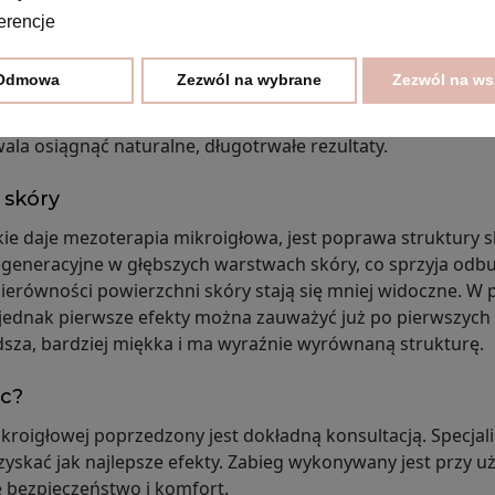
e przebarwień
erencje
je
ję skóry i poprawia jej koloryt. Mikronakłucia pobudzają 
mu przebarwienia stają się mniej widoczne, a odcień skóry 
Odmowa
Zezwól na wybrane
Zezwól na ws
 witaminy, antyoksydanty i składniki rozjaśniające. Efekty 
ymi, plamami posłonecznymi czy nierównym kolorytem skóry
ala osiągnąć naturalne, długotrwałe rezultaty.
 skóry
kie daje mezoterapia mikroigłowa, jest poprawa struktury s
regeneracyjne w głębszych warstwach skóry, co sprzyja od
 nierówności powierzchni skóry stają się mniej widoczne. 
ednak pierwsze efekty można zauważyć już po pierwszych se
ładsza, bardziej miękka i ma wyraźnie wyrównaną strukturę.
ic?
kroigłowej poprzedzony jest dokładną konsultacją. Specjaliś
uzyskać jak najlepsze efekty. Zabieg wykonywany jest przy 
 bezpieczeństwo i komfort.