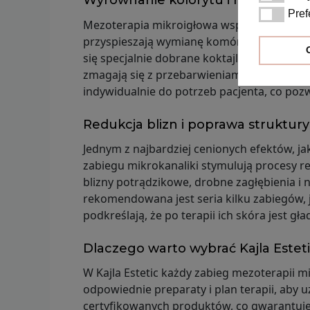
Wyrównanie kolorytu i rozjaśnieni
Pref
Preferenc
Mezoterapia mikroigłowa wspiera regenerac
przyspieszają wymianę komórek, dzięki cze
się specjalnie dobrane koktajle zawierające
zmagają się z przebarwieniami potrądzikow
indywidualnie do potrzeb pacjenta, co pozw
Redukcja blizn i poprawa struktury
Jednym z najbardziej cenionych efektów, ja
zabiegu mikrokanaliki stymulują procesy 
blizny potrądzikowe, drobne zagłębienia i
rekomendowana jest seria kilku zabiegów, j
podkreślają, że po terapii ich skóra jest g
Dlaczego warto wybrać Kajla Estet
W Kajla Estetic każdy zabieg mezoterapii mi
odpowiednie preparaty i plan terapii, aby 
certyfikowanych produktów, co gwarantuje