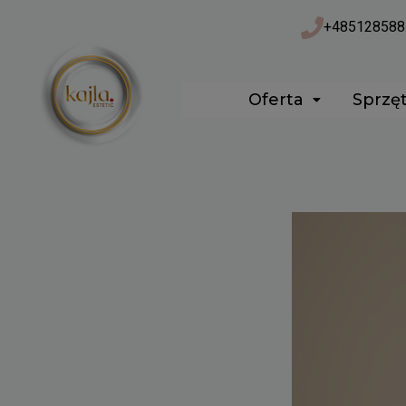
Przejdź
+485128588
do
treści
Oferta
Sprzę