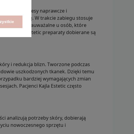
naturalne procesy naprawcze i
wyrównuje się. W trakcie zabiegu stosuje
zystkie
są szczególnie zauważalne u osób, które
. W Kajla Estetic preparaty dobierane są
kóry i redukcja blizn. Tworzone podczas
budowie uszkodzonych tkanek. Dzięki temu
W przypadku bardziej wymagających zmian
sjach. Pacjenci Kajla Estetic często
ci analizują potrzeby skóry, dobierają
użyciu nowoczesnego sprzętu i