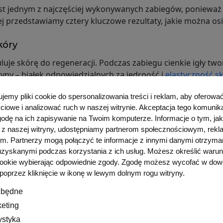
st jednym z najczęściej wykonywanych zabiegów, ponieważ da
 przedstawiamy cztery kluczowe rezultaty, jakie można osiąg
kóry
uje skórę do regeneracji. Podczas zabiegu cienkie igły two
yny – białek odpowiedzialnych za jędrność i
elastyczność s
. Regularne wykonywanie zabiegów prowadzi do stopniowej 
emy pliki cookie do spersonalizowania treści i reklam, aby oferować
bne nierówności mniej widoczne. W Kajla Estetic stosowane
ciowe i analizować ruch w naszej witrynie. Akceptacja tego komunik
fekt odmłodzenia.
odę na ich zapisywanie na Twoim komputerze. Informacje o tym, jak
 z naszej witryny, udostępniamy partnerom społecznościowym, rek
enia
ym. Partnerzy mogą połączyć te informacje z innymi danymi otrzym
ezoterapia mikroigłowa
, jest spłycenie drobnych zmarszc
 uzyskanymi podczas korzystania z ich usług. Możesz określić warun
cookie wybierając odpowiednie zgody. Zgodę możesz wycofać w do
intensywnej pracy, co zwiększa produkcję nowych włókien 
oprzez kliknięcie w ikonę w lewym dolnym rogu witryny.
kilku dniach, ale pełny efekt widać po kilku tygodniach, gdy
ej sprawdza się seria 3–5 zabiegów, wykonywanych w odpow
zbędne
e
 co pozwala osiągnąć maksymalne efekty przy zachowaniu na
eting
ystyka