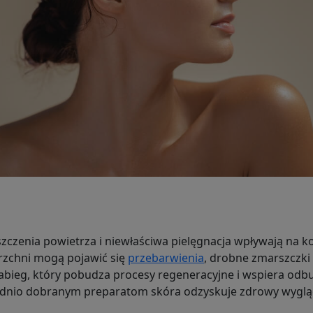
szczenia powietrza i niewłaściwa pielęgnacja wpływają na k
erzchni mogą pojawić się
przebarwienia
, drobne zmarszczki 
abieg, który pobudza procesy regeneracyjne i wspiera odb
nio dobranym preparatom skóra odzyskuje zdrowy wygląd 