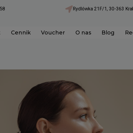
58
Rydlówka 21F/1, 30-363 Kr
t
Cennik
Voucher
O nas
Blog
Re