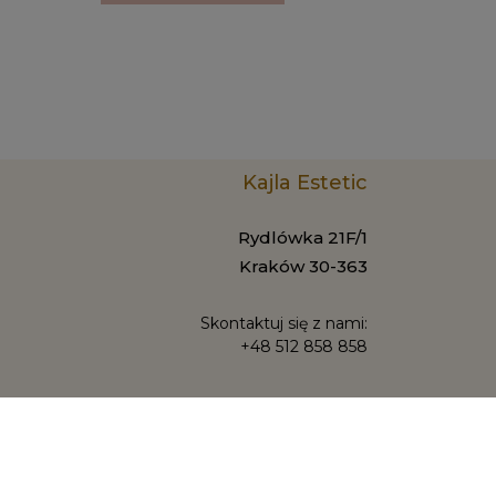
Kajla Estetic
Rydlówka 21F/1
Kraków 30-363
Skontaktuj się z nami:
+48 512 858 858