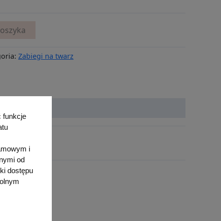
koszyka
oria:
Zabiegi na twarz
 funkcje
atu
lamowym i
anymi od
ki dostępu
wolnym