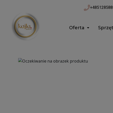
Przejdź
+485128588
do
treści
Oferta
Sprzę