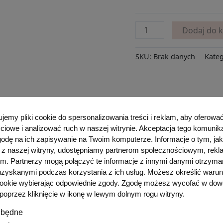
Dodaj do 
SKU:
Brak danych
Kateg
emy pliki cookie do spersonalizowania treści i reklam, aby oferować
ciowe i analizować ruch w naszej witrynie. Akceptacja tego komunik
odę na ich zapisywanie na Twoim komputerze. Informacje o tym, jak
 + szyja + dekolt
 z naszej witryny, udostępniamy partnerom społecznościowym, rek
ym. Partnerzy mogą połączyć te informacje z innymi danymi otrzym
 uzyskanymi podczas korzystania z ich usług. Możesz określić warun
cookie wybierając odpowiednie zgody. Zgodę możesz wycofać w do
oprzez kliknięcie w ikonę w lewym dolnym rogu witryny.
zbędne
e