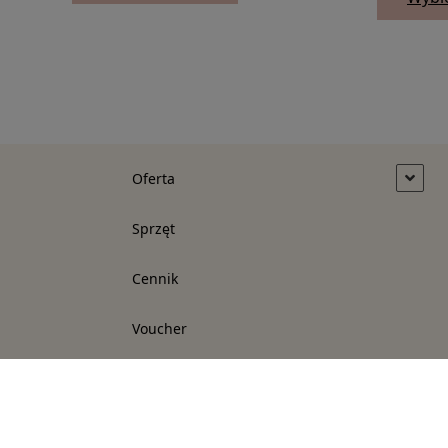
Oferta
Sprzęt
Cennik
Voucher
O nas
Blog