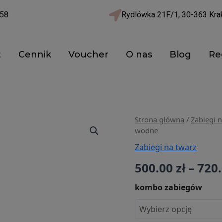
58
Rydlówka 21F/1, 30-363 Kr
t
Cennik
Voucher
O nas
Blog
Re
ilość
Strona główna
/
Zabiegi 
wodne
Hydrabrazja
Dermaclear
Zabiegi na twarz
Alma
500.00
zł
–
720
oczyszczenie
wodne
kombo zabiegów