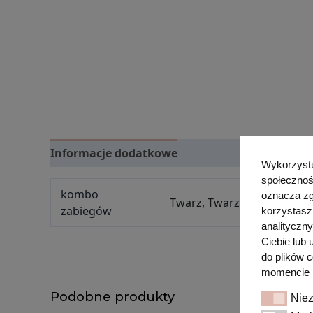
Informacje dodatkowe
Opinie (0)
Wykorzystuj
społecznoś
kombo
oznacza zg
Twarz, Twarz + szyja, Twarz
zabiegów
korzystasz
analityczn
Ciebie lub
do plików 
momencie p
Podobne produkty
Nie
Niezbędn