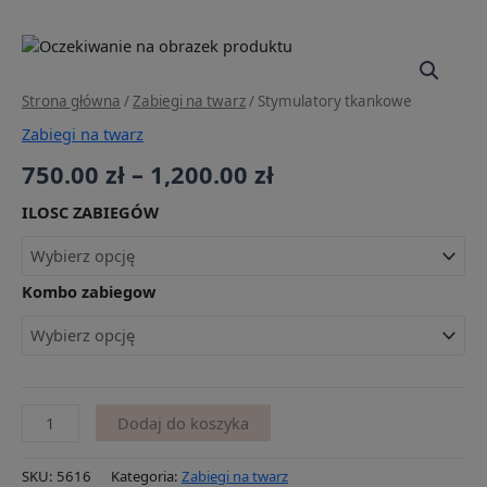
s
c
t
e
ilość
Zakres
a
b
Stymulatory
g
o
cen:
tkankowe
Strona główna
/
Zabiegi na twarz
/ Stymulatory tkankowe
r
o
od
a
k
Zabiegi na twarz
750.00 zł
m
750.00
zł
–
1,200.00
zł
do
ILOSC ZABIEGÓW
1,200.00 zł
Kombo zabiegow
Dodaj do koszyka
SKU:
5616
Kategoria:
Zabiegi na twarz