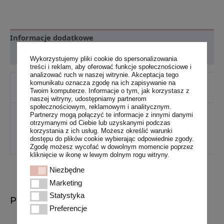
Informacje dodatkowe
Opinie (0)
Wykorzystujemy pliki cookie do spersonalizowania
treści i reklam, aby oferować funkcje społecznościowe i
analizować ruch w naszej witrynie. Akceptacja tego
ILOSC
komunikatu oznacza zgodę na ich zapisywanie na
Twarz
Twoim komputerze. Informacje o tym, jak korzystasz z
ZABIEGÓW
naszej witryny, udostępniamy partnerom
społecznościowym, reklamowym i analitycznym.
Jalupro HMW, Elisir, Electri,
Partnerzy mogą połączyć te informacje z innymi danymi
Kombo
Profhilo, Kolagen Fillagen
otrzymanymi od Ciebie lub uzyskanymi podczas
korzystania z ich usług. Możesz określić warunki
zabiegow
Monoderma, Neauvia hydro de
dostępu do plików cookie wybierając odpowiednie zgody.
luxe
Zgodę możesz wycofać w dowolnym momencie poprzez
kliknięcie w ikonę w lewym dolnym rogu witryny.
Niezbędne
Niezbędne
Marketing
Marketing
Statystyka
Statystyka
Podobne produkty
Preferencje
Preferencje
Zakres
Zakres
Ten
Ten