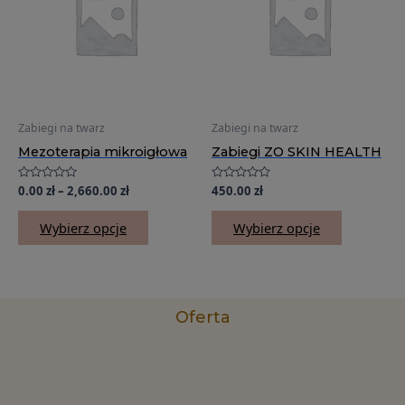
wiele
wiele
do
2,660.00 zł
wariantów.
wariantów
Opcje
Opcje
można
można
wybrać
wybrać
na
na
stronie
stronie
Zabiegi na twarz
Zabiegi na twarz
produktu
produktu
Mezoterapia mikroigłowa
Zabiegi ZO SKIN HEALTH
Oceniono
0.00
zł
–
2,660.00
zł
Oceniono
450.00
zł
0
0
na
na
5
5
Wybierz opcje
Wybierz opcje
Oferta