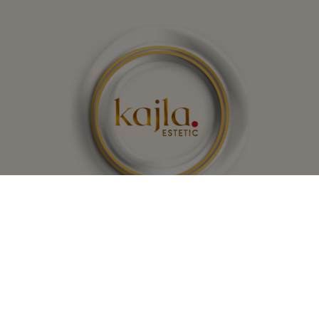
Kajla Estetic
Rydlówka 21F/1
Kraków 30-363