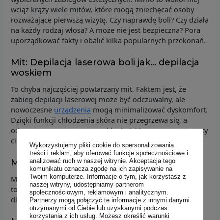
wciąż krąży wiele mitów, które mogą zniechęcać osoby
rozważające pierwszą wizytę. Czy naprawdę boli? Czy działa
na każdy rodzaj włosa? A może nie jest bezpieczna? Pora
uporządkować fakty i obalić kilka popularnych przekonań.
Mit: Depilacja laserowa boli jak… depilacja
woskiem
To chyba najczęściej powtarzany mit. Faktem jest, że
zabieg depilacji laserowej może być odczuwalny, ale
nowoczesne
urządzenia
mogą minimalizować dyskomfort.
Dzięki funkcji chłodzenia skóra nie przegrzewa się, a
odczucia ograniczają się zwykle do lekkiego mrowienia czy
ciepła.
Wykorzystujemy pliki cookie do spersonalizowania
treści i reklam, aby oferować funkcje społecznościowe i
Mit: To rozwiązanie tylko dla kobiet
analizować ruch w naszej witrynie. Akceptacja tego
komunikatu oznacza zgodę na ich zapisywanie na
Twoim komputerze. Informacje o tym, jak korzystasz z
Mężczyźni coraz częściej korzystają z depilacji laserowej i
naszej witryny, udostępniamy partnerom
to nie tylko ze względów estetycznych. Brak owłosienia to
społecznościowym, reklamowym i analitycznym.
dla wielu wygoda i większy komfort w codziennym życiu.
Partnerzy mogą połączyć te informacje z innymi danymi
otrzymanymi od Ciebie lub uzyskanymi podczas
korzystania z ich usług. Możesz określić warunki