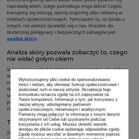
naprawdę wiem, czego potrzebuje moja skóra? Często
kierujemy się intuicją, opinią znajomej albo reklamą w
mediach społecznościowych. Tymczasem to, co działa u
innych, nie zawsze sprawdzi się u nas. Kluczem do
skutecznej pielęgnacji i bezpiecznych zabiegów jest
analiza skóry
.
Analiza skóry pozwala zobaczyć to, czego
nie widać gołym okiem
Skóra może wyglądać dobrze na powierzchni, ale głębsze
warstwy mogą zdradzać oznaki przesuszenia, stanu
Wykorzystujemy pliki cookie do spersonalizowania
zapalnego czy
przebarwień
.
Analiza
pozwala zbadać stan
treści i reklam, aby oferować funkcje społecznościowe i
skóry pod względem: poziomu nawilżenia, produkcji
analizować ruch w naszej witrynie. Akceptacja tego
komunikatu oznacza zgodę na ich zapisywanie na
sebum czy stanu porów. Są to cenne dane, które
Twoim komputerze. Informacje o tym, jak korzystasz z
pozwalają wystawić precyzyjne wnioski na temat Twojej
naszej witryny, udostępniamy partnerom
cery.
społecznościowym, reklamowym i analitycznym.
Partnerzy mogą połączyć te informacje z innymi danymi
otrzymanymi od Ciebie lub uzyskanymi podczas
Trafna diagnoza to połowa sukcesu
korzystania z ich usług. Możesz określić warunki
dostępu do plików cookie wybierając odpowiednie zgody.
Zamiast eksperymentować i tracić czas na przypadkowe
Zgodę możesz wycofać w dowolnym momencie poprzez