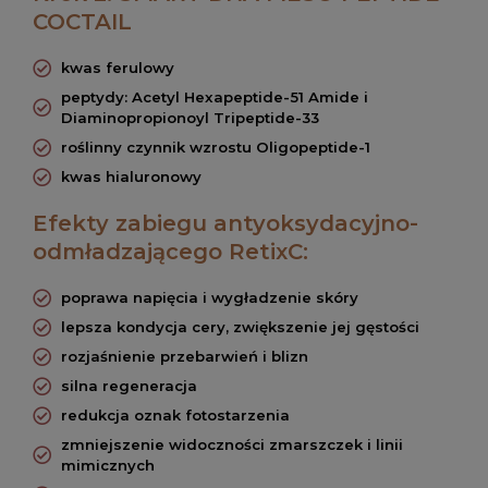
COCTAIL
kwas ferulowy
peptydy: Acetyl Hexapeptide-51 Amide i
Diaminopropionoyl Tripeptide-33
roślinny czynnik wzrostu Oligopeptide-1
kwas hialuronowy
Efekty zabiegu antyoksydacyjno-
odmładzającego RetixC:
poprawa napięcia i wygładzenie skóry
lepsza kondycja cery, zwiększenie jej gęstości
rozjaśnienie przebarwień i blizn
silna regeneracja
redukcja oznak fotostarzenia
zmniejszenie widoczności zmarszczek i linii
mimicznych