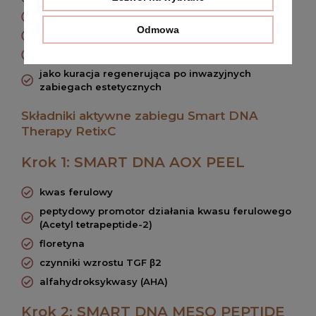
skóra wymagająca pobudzenia i regeneracji
Odmowa
cera zmęczona, poszarzała
liczne uszkodzenia posłoneczne, stany zapalne
jako kuracja regenerująca po inwazyjnych
zabiegach estetycznych
Składniki aktywne zabiegu Smart DNA
Therapy RetixC
Krok 1: SMART DNA AOX PEEL
kwas ferulowy
peptydowy promotor działania kwasu ferulowego
(Acetyl tetrapeptide-2)
floretyna
czynniki wzrostu TGF β2
alfahydroksykwasy (AHA)
Krok 2: SMART DNA MESO PEPTIDE