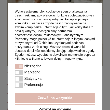
Wykorzystujemy pliki cookie do spersonalizowania
treści i reklam, aby oferować funkcje społecznościowe i
analizować ruch w naszej witrynie. Akceptacja tego
komunikatu oznacza zgodę na ich zapisywanie na
Twoim komputerze. Informacje o tym, jak korzystasz z
naszej witryny, udostępniamy partnerom
społecznościowym, reklamowym i analitycznym.
Partnerzy mogą połączyć te informacje z innymi danymi
otrzymanymi od Ciebie lub uzyskanymi podczas
korzystania z ich usług. Możesz określić warunki
dostępu do plików cookie wybierając odpowiednie zgody.
Zgodę możesz wycofać w dowolnym momencie poprzez
kliknięcie w ikonę w lewym dolnym rogu witryny.
Niezbędne
Niezbędne
Marketing
Marketing
Wskazania do zabiegu:
Statystyka
Statystyka
Preferencje
skóra wiotka, wymagające rewitalizacji
Preferencje
oznaki fotostarzenia (zmarszczki, przebarwienia,
suchość)
Zezwól na wszystkie
uszkodzona bariera hydrolipidowa skóry
Zezwól na wybrane
cera wrażliwa, z rozszerzonymi naczynkami