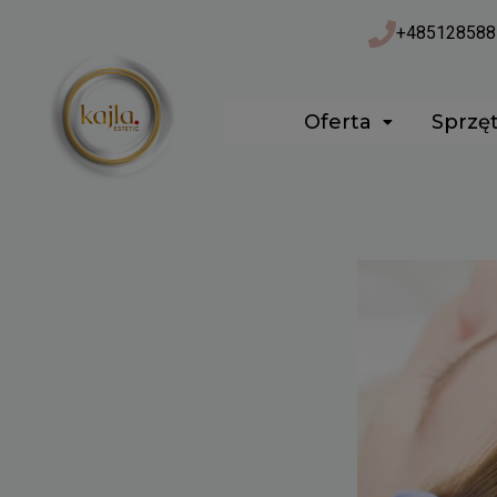
Przejdź
+485128588
do
treści
Oferta
Sprzę