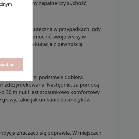
, redukując stany zapalne czy suchość.
wolnym
 Jest również skuteczna w przypadkach, gdy
a lub chcesz wzmocnić swoje włosy w
wiednio dobrana kuracja z pewnością
zystkie
i włosów. Na tej podstawie dobiera
a i zdezynfekowana. Następnie, za pomocą
ło 30 minut i jest stosunkowo komfortowy
ry głowy, takie jak unikanie kosmetyków
ondycja znacząco się poprawia. W miejscach