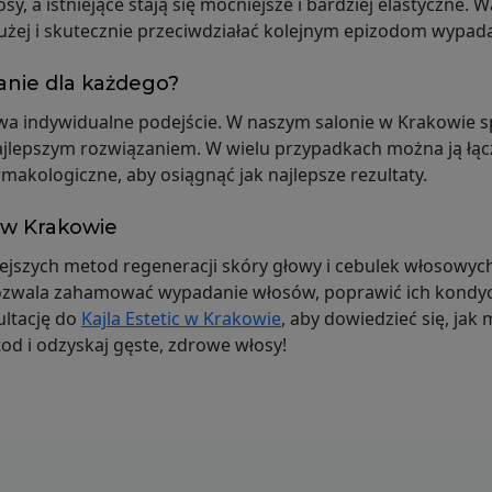
, a istniejące stają się mocniejsze i bardziej elastyczne.
użej i skutecznie przeciwdziałać kolejnym epizodom wypad
anie dla każdego?
a indywidualne podejście. W naszym salonie w Krakowie sp
ajlepszym rozwiązaniem. W wielu przypadkach można ją łącz
akologiczne, aby osiągnąć jak najlepsze rezultaty.
c w Krakowie
ejszych metod regeneracji skóry głowy i cebulek włosowych
wala zahamować wypadanie włosów, poprawić ich kondycję
ultację do
Kajla Estetic w Krakowie
, aby dowiedzieć się, j
d i odzyskaj gęste, zdrowe włosy!